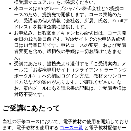
様受講マニュアル」をご確認ください。
本コースはBSIグループジャパン株式会社との提携コ
ースのため、提携先で開催します。コース実施のた
め、受講者の個人情報（会社名、所属、氏名、Emailア
ドレス）を提携企業に提供します。
お申込み、日程変更／キャンセル締切日は、コース開
始日の12営業日前です。Webサイトでのお申込み締切
日は14営業日前です。申込コースの変更、および受講
者変更を含め、締切後の手続は一切お請けできませ
ん。
受講にあたり、提携先より送付する「ご受講案内」メ
ールに「お客様専用サイト（クライアント ラーニング
ポータル）」への初回ログイン方法、教材ダウンロー
ド方法などの案内があります。ご確認ください。な
お、案内メールにある請求書の記載は、ご受講者様は
対応不要です。
ご受講にあたって
当社の研修コースにおいて、電子教材の使用を開始しており
ます。電子教材を使用する
コース一覧
と電子教材配信サー