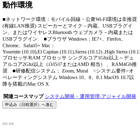
動作環境
■ネットワーク環境：モバイル回線・公衆Wi-Fi環境は非推奨
(有線LAN推奨) スピーカーとマイク－内蔵、USBプラグイ
ン、またはワイヤレスBluetooth ウェブカメラ－内蔵または
USBプラグイン ■ブラウザ Windows：IE7+、Firefox、
Chrome、Safari5+ Mac：
Yosemite (10.10),El Capitan (10.11),Sierra (10.12) ,High Sierra (10
プロセッサ/RAM プロセッサ シングルコア1Ghz以上～デュ
アルコア2Ghz以上（i3/i5/i7またはAMD 相当） 、RAM4Gb推
奨 ■研修配信システム： Zoom, Mural <システム要件>オ
ペレーティングシステム Windows 10、8、8.1 MacOS 10.7以
降を搭載のMac OS X
関連コースマップ
システム開発・運用管理-アジャイル開発
申込み（日程選択）へ進む