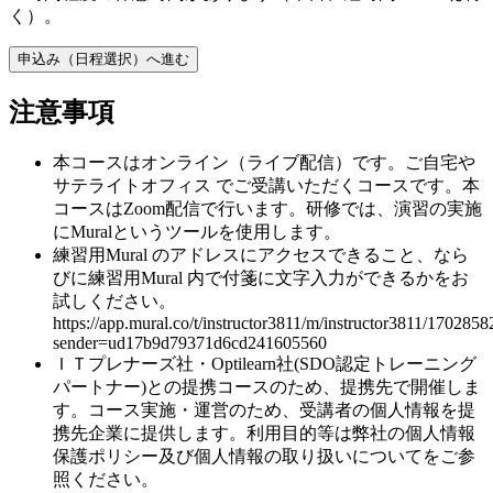
く）。
申込み（日程選択）へ進む
注意事項
本コースはオンライン（ライブ配信）です。ご自宅や
サテライトオフィス でご受講いただくコースです。本
コースはZoom配信で行います。研修では、演習の実施
にMuralというツールを使用します。
練習用Mural のアドレスにアクセスできること、なら
びに練習用Mural 内で付箋に文字入力ができるかをお
試しください。
https://app.mural.co/t/instructor3811/m/instructor3811/170
sender=ud17b9d79371d6cd241605560
ＩＴプレナーズ社・Optilearn社(SDO認定トレーニング
パートナー)との提携コースのため、提携先で開催しま
す。コース実施・運営のため、受講者の個人情報を提
携先企業に提供します。利用目的等は弊社の個人情報
保護ポリシー及び個人情報の取り扱いについてをご参
照ください。