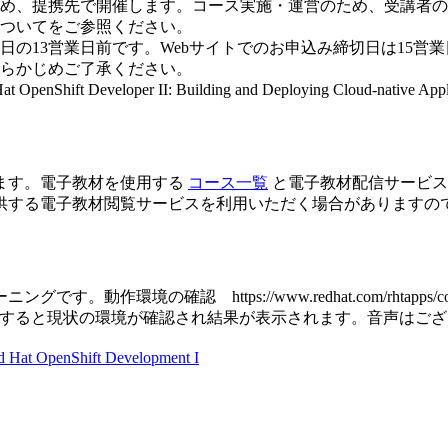
め、提携先で開催します。コース実施・運営のため、受講者の
ついてをご参照ください。
日の13営業日前です。Webサイトでのお申込み締切日は15営
らかじめご了承ください。
eloper II: Building and Deploying Cloud-native Appl
ます。電子教材を使用する
コース一覧
と電子教材配信サービ
供する電子教材閲覧サービスを利用いただく場合がありますの
ps://www.redhat.com/rhtapps/compatibility※[Run
]をクリックすると現状の環境が確認され結果が表示されます。音声はご
penShift Development I