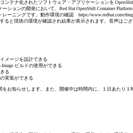
loper IIでは、コンテナ化されたソフトウェア・アプリケーションを O
発において、Red Hat OpenShift Container Pl
ttps://www.redhat.com/rhtapps/compatibility ※[
]をクリックすると現状の環境が確認され結果が表示されます。音声はご
。
イメージを設計できる
-Image ビルドの使用ができる
きる
の実装ができる
間をお知らせします。また、開催中は時間内に、１日あたり１