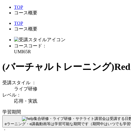
TOP
コース概要
TOP
コース概要
コースコード：
UMI65R
(バーチャルトレーニング)Red Hat O
受講スタイル
：
ライブ研修
レベル：
応用・実践
学習期間
集合研修・ライブ研修・サテライト講習会は受講する日
eラーニング・e講義動画等は学習可能な期間です（期間中はいつでも学
：