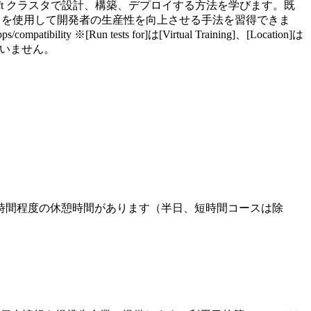
penShift クラスタで設計、構築、デプロイする方法を学びます。既
atform を使用して開発者の生産性を向上させる手法を習得できま
Run tests for]は[Virtual Training]、[Location]は
ざいません。
時間程度の休憩時間があります（半日、短時間コースは除