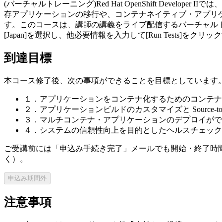
(バーチャルトレーニング)Red Hat OpenShift Deve
存アプリケーションの移行や、コンテナネイティブ・アプリケーションの開
す。このコースは、講師の講義をライブ配信するバーチャルトレーニングです。動作環境の確認 h
[Japan]を選択し、他必要情報を入力して[Run Tests
到達目標
本コース修了後、次の事項ができることを目標としています
１．アプリケーションをコンテナ化するためのコンテナ
２．アプリケーションビルドのカスタマイズと Source-to
３．マルチコンテナ・アプリケーションのデプロイがで
４．システムの信頼性向上を目的としたヘルスチェック
ご受講前には「申込み手続き完了」メールでも開始・終了時
く）。
申込み期間外
注意事項