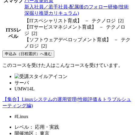
バー攻撃対策
スマップ
新入社員／若手社員-配属後のフォロー研修(技術
深掘り推奨カリキュラム)
【ITスペシャリスト育成】 － テクノロジ [2]
【ITサービスマネジメント育成】 － テクノロ
ITSSレ
ジ [2]
ベル
【ソフトウェアデベロップメント育成】 － テク
ノロジ [2]
申込み（日程選択）へ進む
このコースを受けた人はこんなコースを受けています。
サーバ
UMW14L
【集合】Linuxシステムの運用管理(性能評価＆トラブルシュ
ーティング編)
#Linux
レベル：
応用・実践
開催地区：
東京