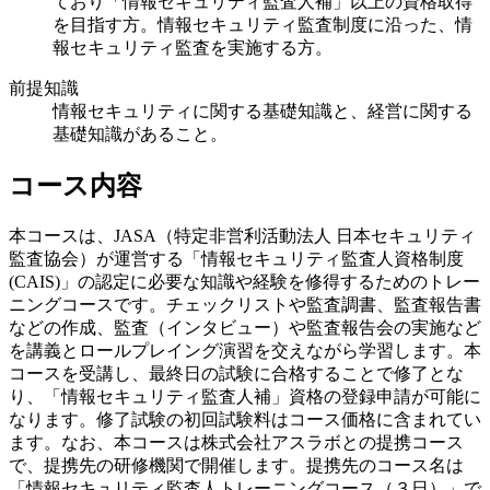
ており「情報セキュリティ監査人補」以上の資格取得
を目指す方。情報セキュリティ監査制度に沿った、情
報セキュリティ監査を実施する方。
前提知識
情報セキュリティに関する基礎知識と、経営に関する
基礎知識があること。
コース内容
本コースは、JASA（特定非営利活動法人 日本セキュリティ
監査協会）が運営する「情報セキュリティ監査人資格制度
(CAIS)」の認定に必要な知識や経験を修得するためのトレー
ニングコースです。チェックリストや監査調書、監査報告書
などの作成、監査（インタビュー）や監査報告会の実施など
を講義とロールプレイング演習を交えながら学習します。本
コースを受講し、最終日の試験に合格することで修了とな
り、「情報セキュリティ監査人補」資格の登録申請が可能に
なります。修了試験の初回試験料はコース価格に含まれてい
ます。なお、本コースは株式会社アスラボとの提携コース
で、提携先の研修機関で開催します。提携先のコース名は
「情報セキュリティ監査人トレーニングコース（３日）」で