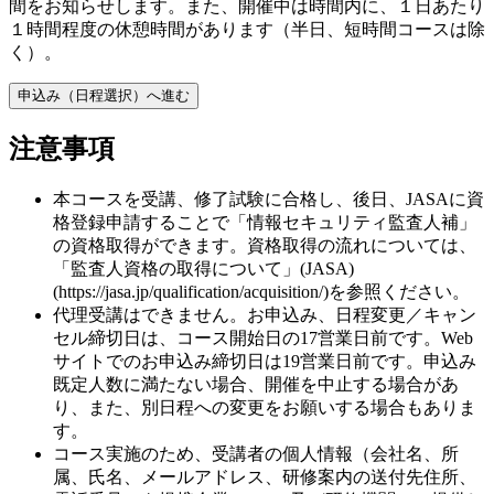
間をお知らせします。また、開催中は時間内に、１日あたり
１時間程度の休憩時間があります（半日、短時間コースは除
く）。
申込み（日程選択）へ進む
注意事項
本コースを受講、修了試験に合格し、後日、JASAに資
格登録申請することで「情報セキュリティ監査人補」
の資格取得ができます。資格取得の流れについては、
「監査人資格の取得について」(JASA)
(https://jasa.jp/qualification/acquisition/)を参照ください。
代理受講はできません。お申込み、日程変更／キャン
セル締切日は、コース開始日の17営業日前です。Web
サイトでのお申込み締切日は19営業日前です。申込み
既定人数に満たない場合、開催を中止する場合があ
り、また、別日程への変更をお願いする場合もありま
す。
コース実施のため、受講者の個人情報（会社名、所
属、氏名、メールアドレス、研修案内の送付先住所、