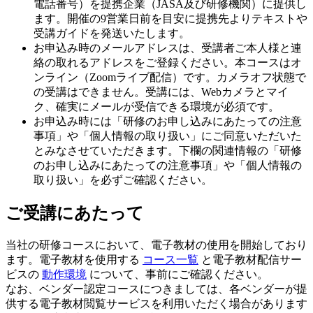
電話番号）を提携企業（JASA及び研修機関）に提供し
ます。開催の9営業日前を目安に提携先よりテキストや
受講ガイドを発送いたします。
お申込み時のメールアドレスは、受講者ご本人様と連
絡の取れるアドレスをご登録ください。本コースはオ
ンライン（Zoomライブ配信）です。カメラオフ状態で
の受講はできません。受講には、Webカメラとマイ
ク、確実にメールが受信できる環境が必須です。
お申込み時には「研修のお申し込みにあたっての注意
事項」や「個人情報の取り扱い」にご同意いただいた
とみなさせていただきます。下欄の関連情報の「研修
のお申し込みにあたっての注意事項」や「個人情報の
取り扱い」を必ずご確認ください。
ご受講にあたって
当社の研修コースにおいて、電子教材の使用を開始しており
ます。電子教材を使用する
コース一覧
と電子教材配信サー
ビスの
動作環境
について、事前にご確認ください。
なお、ベンダー認定コースにつきましては、各ベンダーが提
供する電子教材閲覧サービスを利用いただく場合があります