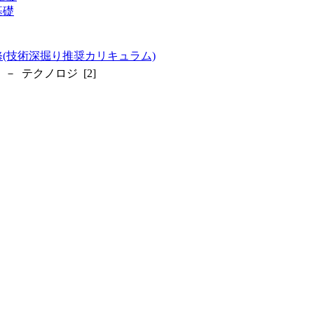
基礎
(技術深掘り推奨カリキュラム)
 テクノロジ [2]