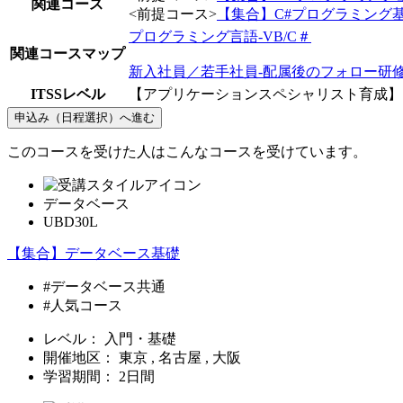
関連コース
<前提コース>
【集合】C#プログラミング
プログラミング言語-VB/C＃
関連コースマップ
新入社員／若手社員-配属後のフォロー研修
ITSSレベル
【アプリケーションスペシャリスト育成】 －
申込み（日程選択）へ進む
このコースを受けた人はこんなコースを受けています。
データベース
UBD30L
【集合】データベース基礎
#データベース共通
#人気コース
レベル：
入門・基礎
開催地区：
東京 , 名古屋 , 大阪
学習期間：
2日間