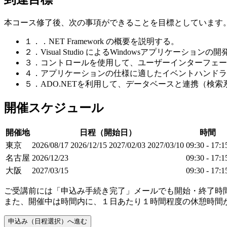
本コース修了後、次の事項ができることを目標としています
１．．NET Framework の概要を説明する。
２．Visual Studio によるWindowsアプリケーショ
３．コントロールを使用して、ユーザーインターフェー
４．アプリケーションの仕様に適したイベントハンドラ
５．ADO.NETを利用して、データベースと連携（検索
開催スケジュール
開催地
日程（開始日）
時間
東京
2026/08/17
2026/12/15
2027/02/03
2027/03/10
09:30 - 17:1
名古屋
2026/12/23
09:30 - 17:1
大阪
2027/03/15
09:30 - 17:1
ご受講前には「申込み手続き完了」メールでも開始・終了時
また、開催中は時間内に、１日あたり１時間程度の休憩時間
申込み（日程選択）へ進む