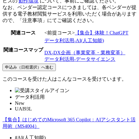
ビスの
動作環境
について、事前にご確認ください。
なお、ベンダー認定コースにつきましては、各ベンダーが提
供する電子教材閲覧サービスを利用いただく場合があります
ので、「注意事項」にてご確認ください。
関連コース
<前提コース>
【集合】体験！ChatGPT
データ利活用-AI(人工知能)
関連コースマップ
DX-DX企画（事業変革・業務変革）
データ利活用-データサイエンス
申込み（日程選択）へ進む
このコースを受けた人はこんなコースを受けています。
データ利活用
New
UAI93L
【集合】はじめてのMicrosoft 365 Copilot：AIアシスタント活
用術（MS4004）
#AI(人工知能)