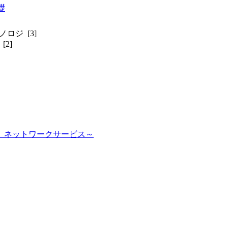
礎
ロジ [3]
2]
、ネットワークサービス～