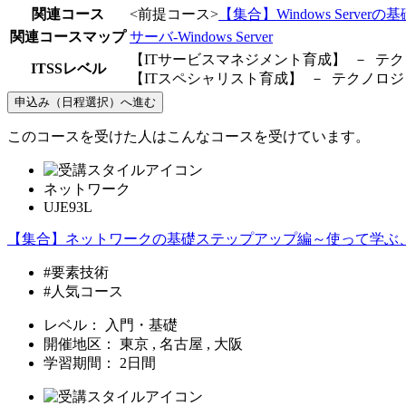
関連コース
<前提コース>
【集合】Windows Serverの基
関連コースマップ
サーバ-Windows Server
【ITサービスマネジメント育成】 － テクノ
ITSSレベル
【ITスペシャリスト育成】 － テクノロジ [
申込み（日程選択）へ進む
このコースを受けた人はこんなコースを受けています。
ネットワーク
UJE93L
【集合】ネットワークの基礎ステップアップ編～使って学ぶ
#要素技術
#人気コース
レベル：
入門・基礎
開催地区：
東京 , 名古屋 , 大阪
学習期間：
2日間