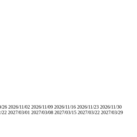
0/26
2026/11/02
2026/11/09
2026/11/16
2026/11/23
2026/11/30
2/22
2027/03/01
2027/03/08
2027/03/15
2027/03/22
2027/03/29