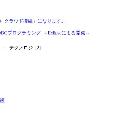
）＋ クラウド接続」になります。
DBCプログラミング ～Eclipseによる開発～
 テクノロジ [2]
術