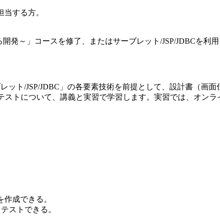
を担当する方。
seによる開発～」コースを修了、またはサーブレット/JSP/JDB
ブレット/JSP/JDBC」の各要素技術を前提として、設計書
した単体テストについて、講義と実習で学習します。実習では、オン
。
ンを作成できる。
用してテストできる。