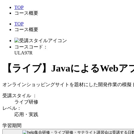
TOP
コース概要
TOP
コース概要
コースコード：
ULA97R
【ライブ】JavaによるWeb
オンラインショッピングサイトを題材にした開発作業の模擬ト
受講スタイル
：
ライブ研修
レベル：
応用・実践
学習期間
集合研修・ライブ研修・サテライト講習会は受講する日