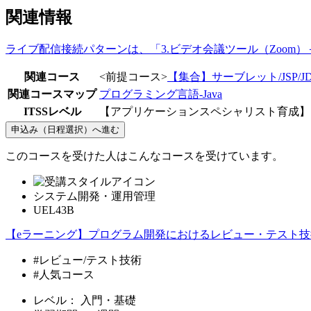
関連情報
ライブ配信接続パターンは、「3.ビデオ会議ツール（Zoom
関連コース
<前提コース>
【集合】サーブレット/JSP/J
関連コースマップ
プログラミング言語-Java
ITSSレベル
【アプリケーションスペシャリスト育成】 －
申込み（日程選択）へ進む
このコースを受けた人はこんなコースを受けています。
システム開発・運用管理
UEL43B
【eラーニング】プログラム開発におけるレビュー・テスト技
#レビュー/テスト技術
#人気コース
レベル：
入門・基礎