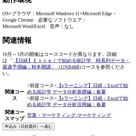
OS×ブラウザ：Microsoft Windows 11×Microsoft Edge・
Google Chrome 必要なソフトウエア：
Microsoft Word/Excel 音声：なし
関連情報
10月～3月の開催はコースコードが異なります。詳細
は 「
【日経】Ｅｘｃｅｌで始める統計学 時系列データ・
最適予測編：秋冬開講」（UNB48B)
コースを参照くださ
い。
<前提コース>
【eラーニング】日経：Excelで始
関連コー
める統計学 データ分析基礎編：春夏
ス
<前提コース>
【eラーニング】日経：Excelで始
める統計学 データ分析活用編：春夏
関連コー
営業・マーケティング-マーケティング
スマップ
申込み（日程選択）へ進む