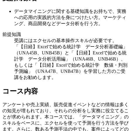
データマイニングに関する基礎知識をお持ちで、実務
への応用の実践的方法を身につけたい方。マーケティ
ング、商品開発などデータ分析を行う方。
前提知識
受講にはエクセルの基本操作スキルが必要です。
「【日経】Excelで始める統計学 データ分析基礎編」
（UNA45B、UNB45B）と「【日経】Excelで始める統
計学 データ分析活用編」（UNA46B、UNB46B）、
もしくは「【日経】Excelで始める統計学 数値・判別
予測編」（UNA47B、UNB47B）を学習した方のご受
講をお勧めします。
コース内容
アンケートや売上実績、販売促進イベントなどの情報は多く
の知見が埋もれており、それらの分析をし実務に役立てるこ
とが求められます。本コースでは、「データマイニング」の
スキルをベースに、エクセルを使って予測を行う方法を学び
ます。さらに、数ある予測手法の中でも、案件によってどの