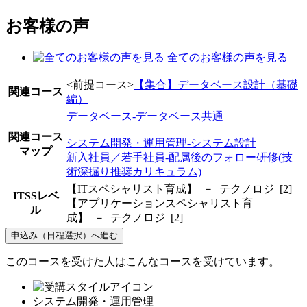
お客様の声
全てのお客様の声を見る
<前提コース>
【集合】データベース設計（基礎
関連コース
編）
データベース-データベース共通
関連コース
システム開発・運用管理-システム設計
マップ
新入社員／若手社員-配属後のフォロー研修(技
術深掘り推奨カリキュラム)
【ITスペシャリスト育成】 － テクノロジ [2]
ITSSレベ
【アプリケーションスペシャリスト育
ル
成】 － テクノロジ [2]
申込み（日程選択）へ進む
このコースを受けた人はこんなコースを受けています。
システム開発・運用管理