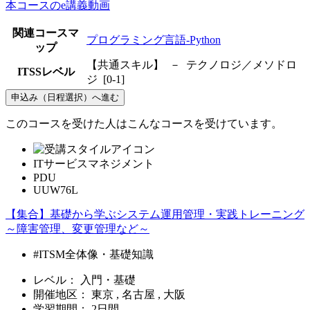
本コースのe講義動画
関連コースマ
プログラミング言語-Python
ップ
【共通スキル】 － テクノロジ／メソドロ
ITSSレベル
ジ [0-1]
申込み（日程選択）へ進む
このコースを受けた人はこんなコースを受けています。
ITサービスマネジメント
PDU
UUW76L
【集合】基礎から学ぶシステム運用管理・実践トレーニング
～障害管理、変更管理など～
#ITSM全体像・基礎知識
レベル：
入門・基礎
開催地区：
東京 , 名古屋 , 大阪
学習期間：
2日間