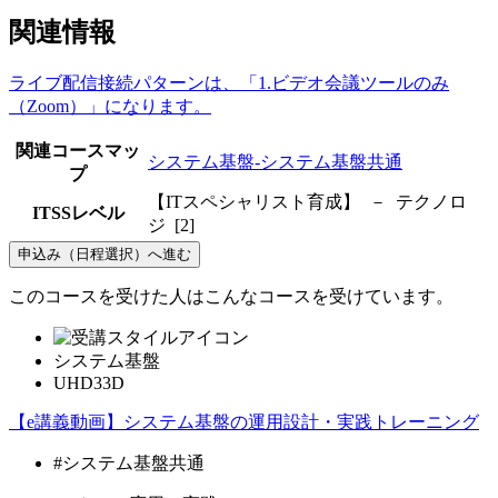
関連情報
ライブ配信接続パターンは、「1.ビデオ会議ツールのみ
（Zoom）」になります。
関連コースマッ
システム基盤-システム基盤共通
プ
【ITスペシャリスト育成】 － テクノロ
ITSSレベル
ジ [2]
申込み（日程選択）へ進む
このコースを受けた人はこんなコースを受けています。
システム基盤
UHD33D
【e講義動画】システム基盤の運用設計・実践トレーニング
#システム基盤共通