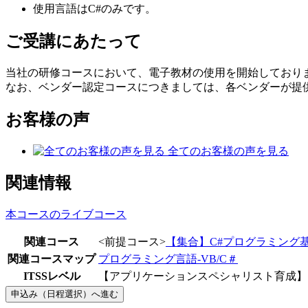
使用言語はC#のみです。
ご受講にあたって
当社の研修コースにおいて、電子教材の使用を開始しており
なお、ベンダー認定コースにつきましては、各ベンダーが提
お客様の声
全てのお客様の声を見る
関連情報
本コースのライブコース
関連コース
<前提コース>
【集合】C#プログラミング
関連コースマップ
プログラミング言語-VB/C＃
ITSSレベル
【アプリケーションスペシャリスト育成】 －
申込み（日程選択）へ進む