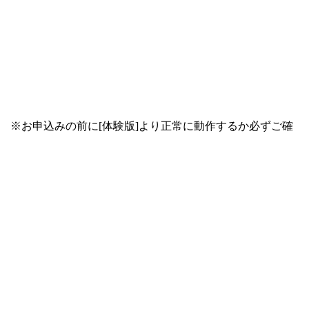
 音声のテキスト：あり ※お申込みの前に[体験版]より正常に動作するか必ずご確